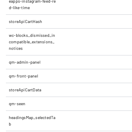
eapps-instagram-feed-re
d-like-time
storeApiCartHash
wc-blocks_dismissed_in
compatible_extensions_
notices
qm-admin-panel
qm-front-panel
storeApiCartData
qm-seen
headingsMap_selectedTa
b