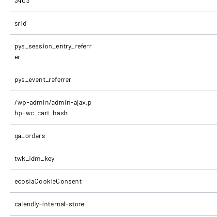
3403
srid
pys_session_entry_referr
er
pys_event_referrer
/wp-admin/admin-ajax.p
hp-wc_cart_hash
ga_orders
twk_idm_key
ecosiaCookieConsent
calendly-internal-store