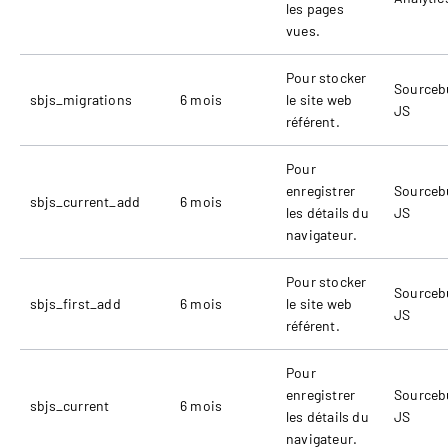
les pages
vues.
Pour stocker
Sourceb
sbjs_migrations
6 mois
le site web
JS
référent.
Pour
enregistrer
Sourceb
sbjs_current_add
6 mois
les détails du
JS
navigateur.
Pour stocker
Sourceb
sbjs_first_add
6 mois
le site web
JS
référent.
Pour
enregistrer
Sourceb
sbjs_current
6 mois
les détails du
JS
navigateur.