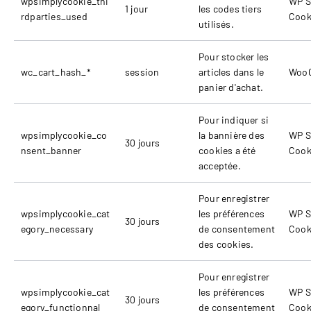
wpsimplycookie_thi
WP S
1 jour
les codes tiers
rdparties_used
Cook
utilisés.
Pour stocker les
wc_cart_hash_*
session
articles dans le
Woo
panier d'achat.
Pour indiquer si
wpsimplycookie_co
la bannière des
WP S
30 jours
nsent_banner
cookies a été
Cook
acceptée.
Pour enregistrer
wpsimplycookie_cat
les préférences
WP S
30 jours
egory_necessary
de consentement
Cook
des cookies.
Pour enregistrer
wpsimplycookie_cat
les préférences
WP S
30 jours
egory_functionnal
de consentement
Cook