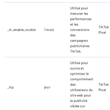
Utilisé pour
mesurer les
performances
et les
TikTok
_tt_enable_cookie
1 mois
conversions
Pixel
des
campagnes
publicitaires
TikTok.
Utilisé pour
suivre et
optimiser le
comportement
des
TikTok
_ttp
jour
utilisateurs du
Pixel
site web pour
la publicité
ciblée sur