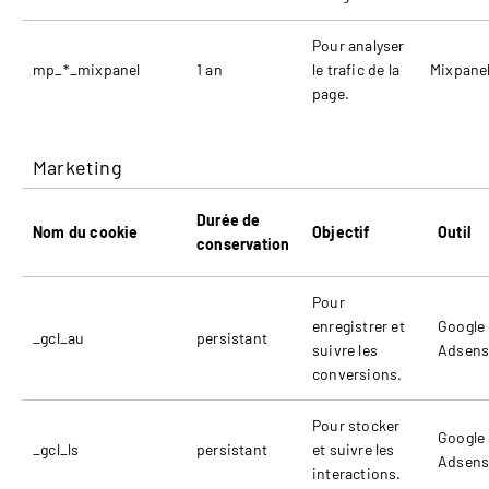
Pour analyser
mp_*_mixpanel
1 an
le trafic de la
Mixpane
page.
Marketing
Durée de
Nom du cookie
Objectif
Outil
conservation
Pour
enregistrer et
Google
_gcl_au
persistant
suivre les
Adsens
conversions.
Pour stocker
Google
_gcl_ls
persistant
et suivre les
Adsens
interactions.