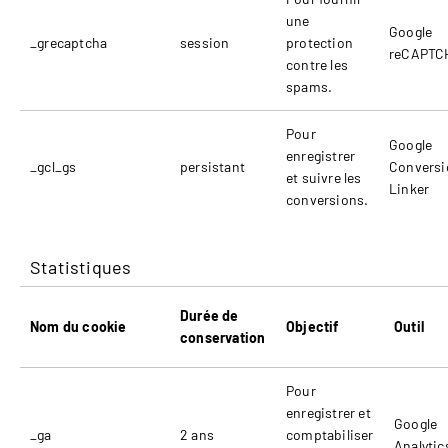
une
Google
_grecaptcha
session
protection
reCAPTC
contre les
spams.
Pour
Google
enregistrer
_gcl_gs
persistant
Conversi
et suivre les
Linker
conversions.
Statistiques
Durée de
Nom du cookie
Objectif
Outil
conservation
Pour
enregistrer et
Google
_ga
2 ans
comptabiliser
Analytic