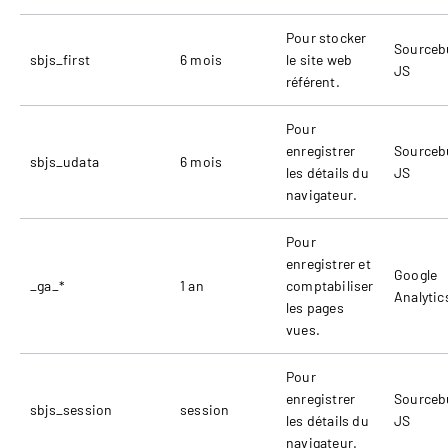
Pour stocker
Sourceb
sbjs_first
6 mois
le site web
JS
référent.
Pour
enregistrer
Sourceb
sbjs_udata
6 mois
les détails du
JS
navigateur.
Pour
enregistrer et
Google
_ga_*
1 an
comptabiliser
Analytic
les pages
vues.
Pour
enregistrer
Sourceb
sbjs_session
session
les détails du
JS
navigateur.