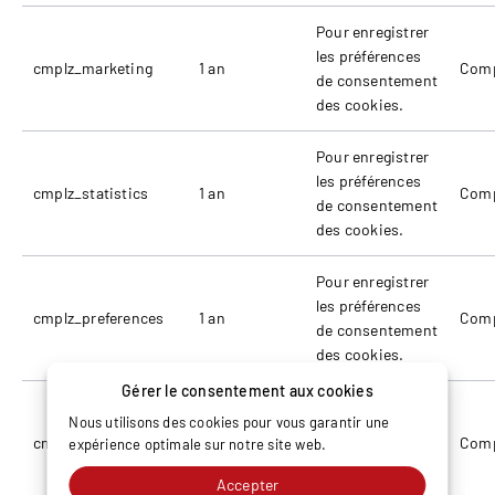
Pour enregistrer
les préférences
cmplz_marketing
1 an
Comp
de consentement
des cookies.
Pour enregistrer
les préférences
cmplz_statistics
1 an
Comp
de consentement
des cookies.
Pour enregistrer
les préférences
cmplz_preferences
1 an
Comp
de consentement
des cookies.
Gérer le consentement aux cookies
Pour enregistrer
Nous utilisons des cookies pour vous garantir une
les préférences
cmplz_functional
1 an
Comp
expérience optimale sur notre site web.
de consentement
des cookies.
Accepter