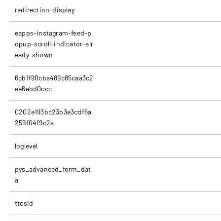
redirection-display
eapps-instagram-feed-p
opup-scroll-indicator-alr
eady-shown
6cb1f90cba489c85caa3c2
ee6ebd0ccc
0202e193bc23b3e3cdf6a
259f04f9c2a
loglevel
pys_advanced_form_dat
a
ttcsid