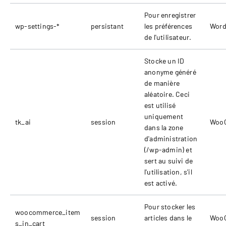
Pour enregistrer
wp-settings-*
persistant
les préférences
Word
de l'utilisateur.
Stocke un ID
anonyme généré
de manière
aléatoire. Ceci
est utilisé
uniquement
tk_ai
session
Woo
dans la zone
d'administration
(/wp-admin) et
sert au suivi de
l'utilisation, s'il
est activé.
Pour stocker les
woocommerce_item
session
articles dans le
Woo
s_in_cart