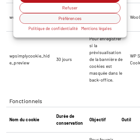
Refuser
Pour stocker les
wc_cart_hash_*
session
articles dans le
Woo
Préférences
panier d'achat.
Politique de confidentialité
Mentions légales
Pour enregistrer
si la
prévisualisation
wpsimplycookie_hid
WP S
30 jours
de la bannière de
e_preview
Cook
cookies est
masquée dans le
back-office.
Fonctionnels
Durée de
Nom du cookie
Objectif
Outil
conservation
Pour fournir