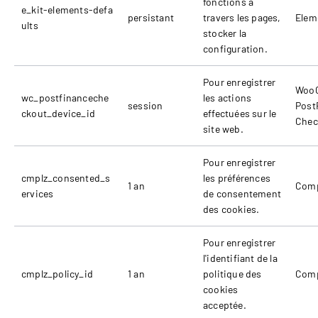
fonctions à
e_kit-elements-defa
persistant
travers les pages,
Elem
ults
stocker la
configuration.
Pour enregistrer
Woo
wc_postfinanceche
les actions
session
Post
ckout_device_id
effectuées sur le
Chec
site web.
Pour enregistrer
cmplz_consented_s
les préférences
1 an
Comp
ervices
de consentement
des cookies.
Pour enregistrer
l'identifiant de la
cmplz_policy_id
1 an
politique des
Comp
cookies
acceptée.