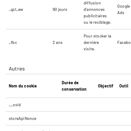
diffusion
Google
_gcl_aw
90 jours
d'annonces
Ads
publicitaires
ou le reciblage.
Pour stocker la
_fbc
2 ans
dernière
Facebo
visite.
Autres
Durée de
Nom du cookie
Objectif
Outil
conservation
__ssid
storeApiNonce