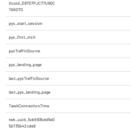
ttcsid_D87D7PJC77U9QC
TA6O7G
pys_start_session
pys_first_visit
pysTrafficSource
pys_landing_page
last_pysTrafficSource
last_pys_landing_page
TawkConnectionTime
twk_uuid_5cb593bdd6e0
5b735b42cde9