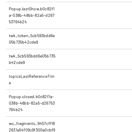
Popup.lastShow.b0c82f1
a-038b-48bb-82a5-d267
53764b24
twk_token_5cb593bdd6e
05b735b42cde9
twk_5cb593bdd6e05b735
b42cde9
topicsLastReferenceTim
e
Popup.closed.b0c82f1a-
038b-48bb-82a5-d26753
764b24
wc_fragments_9457cff18
2631a54f09c9f300a0cbf9