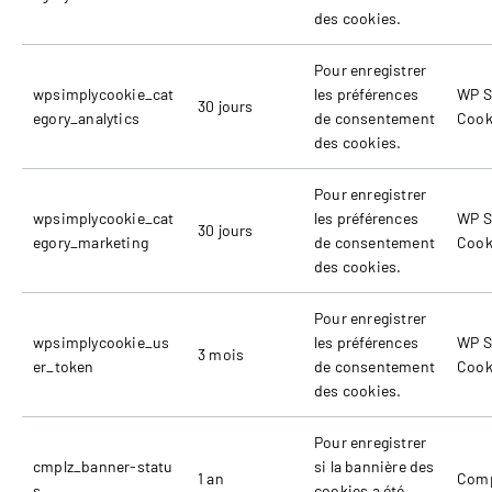
des cookies.
Pour enregistrer
wpsimplycookie_cat
les préférences
WP S
30 jours
egory_analytics
de consentement
Cook
des cookies.
Pour enregistrer
wpsimplycookie_cat
les préférences
WP S
30 jours
egory_marketing
de consentement
Cook
des cookies.
Pour enregistrer
wpsimplycookie_us
les préférences
WP S
3 mois
er_token
de consentement
Cook
des cookies.
Pour enregistrer
cmplz_banner-statu
si la bannière des
1 an
Comp
s
cookies a été