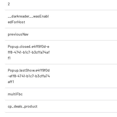
2
__darkreader__wasEnabl
edForHost
previousNav
Popup.closed.e4ff9f0d-e
ff8-4741-b1c7-b3cffa74af
f1
Popup.lastShow.e4ff9f0d
-eff8-4741-b1c7-b3cffa74
aff1
multiFbc
cp_deals_product