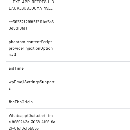
__EXT_APP_REFRESH_B
LACK_SUB_DOMAINS__
ee39232f299f5f2111af5a6
0d5d10fd1
phantom.contentScript.
providerInjectionOption
s.v3
aidTime
wpEmojiSettingsSupport
s
fbcEbpOrigin
WhatsappChat.startTim
e.8689243a-3058-4196-9e
2f-01c10cfbb555