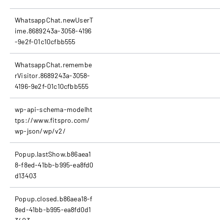
WhatsappChat.newUserT
ime.8689243a-3058-4196
-9e2f-01c10cfbb555
WhatsappChat.remembe
rVisitor.8689243a-3058-
4196-9e2f-01c10cfbb555
wp-api-schema-modelht
tps://www.fitspro.com/
wp-json/wp/v2/
Popup.lastShow.b86aea1
8-f8ed-41bb-b995-ea8fd0
d13403
Popup.closed.b86aea18-f
8ed-41bb-b995-ea8fd0d1