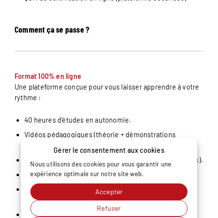
Comment ça se passe ?
Format 100% en ligne
Une plateforme conçue pour vous laisser apprendre à votre
rythme :
40 heures d’études en autonomie.
Vidéos pédagogiques (théorie + démonstrations
d’outils).
Gérer le consentement aux cookies
Manuels PDF téléchargeables (vous gardez vos supports).
Nous utilisons des cookies pour vous garantir une
expérience optimale sur notre site web.
Quiz d’auto-évaluation à la fin de chaque chapitre.
Tableau de bord personnel : votre progression chapitre
Accepter
par chapitre.
Refuser
Démarrage à votre convenance, dès réception de