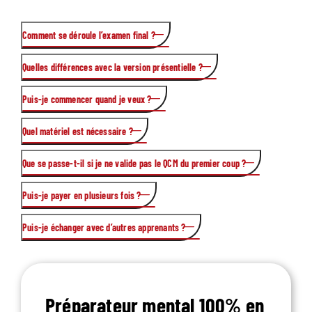
Comment se déroule l’examen final ?
Quelles différences avec la version présentielle ?
QCM en ligne sur plateforme sécurisée, à la date de votre
choix.
Puis-je commencer quand je veux ?
Pour le présentiel,
voir la page dédiée
Quel matériel est nécessaire ?
Oui, dès réception de l’acompte de CHF 500.-
Que se passe-t-il si je ne valide pas le QCM du premier coup ?
Un ordinateur, une connexion internet, et un casque
audio recommandé.
Puis-je payer en plusieurs fois ?
Une session de rattrapage est proposée.
Puis-je échanger avec d’autres apprenants ?
Oui : acompte CHF 500.- + 2 × CHF 645.-
Oui, via la communauté en ligne et le réseau
international des 250+ préparateurs.
Préparateur mental 100% en