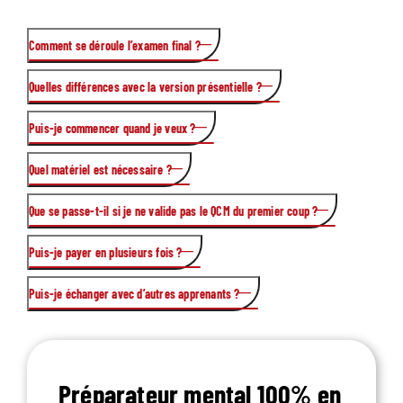
Comment se déroule l’examen final ?
Quelles différences avec la version présentielle ?
QCM en ligne sur plateforme sécurisée, à la date de votre
choix.
Puis-je commencer quand je veux ?
Pour le présentiel,
voir la page dédiée
Quel matériel est nécessaire ?
Oui, dès réception de l’acompte de CHF 500.-
Que se passe-t-il si je ne valide pas le QCM du premier coup ?
Un ordinateur, une connexion internet, et un casque
audio recommandé.
Puis-je payer en plusieurs fois ?
Une session de rattrapage est proposée.
Puis-je échanger avec d’autres apprenants ?
Oui : acompte CHF 500.- + 2 × CHF 645.-
Oui, via la communauté en ligne et le réseau
international des 250+ préparateurs.
Préparateur mental 100% en