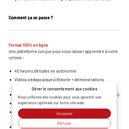
Comment ça se passe ?
Format 100% en ligne
Une plateforme conçue pour vous laisser apprendre à votre
rythme :
40 heures d’études en autonomie.
Vidéos pédagogiques (théorie + démonstrations
d’outils).
Gérer le consentement aux cookies
Manuels PDF téléchargeables (vous gardez vos supports).
Nous utilisons des cookies pour vous garantir une
expérience optimale sur notre site web.
Quiz d’auto-évaluation à la fin de chaque chapitre.
Tableau de bord personnel : votre progression chapitre
Accepter
par chapitre.
Refuser
Démarrage à votre convenance, dès réception de