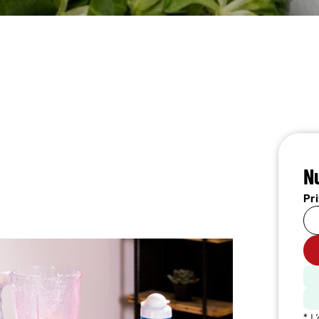
Nu
Pri
* L