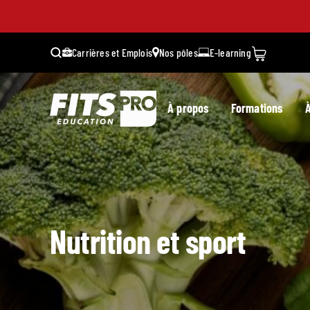
Carrières et Emplois
Nos pôles
E-learning
À propos
Formations
À
Nutrition et sport