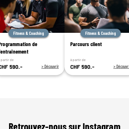
Fitness & Coaching
Fitness & Coaching
Programmation de
Parcours client
l’entraînement
 partir de
à partir de
CHF 590.-
CHF 590.-
> Découvrir
> Découvr
Retrouvez-nous sur Instagram