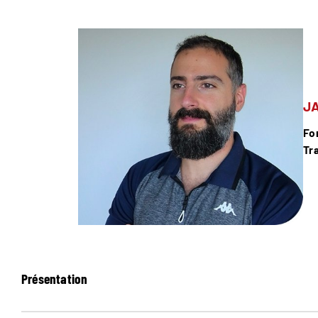
J
Fo
Tr
Présentation