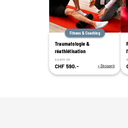
Fitness & Coaching
Traumatologie &
réathlétisation
à partir de
à
CHF 590.-
> Découvrir