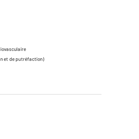
iovasculaire
n et de putréfaction)