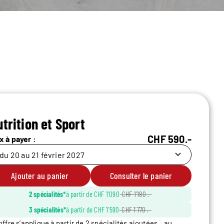
trition et Sport
CHF 590.-
x à payer :
du 20 au 21 février 2027
Ajouter au panier
Consulter le panier
2 spécialités*
à partir de CHF 1’090
–
CHF 1’180 .-
3 spécialités*
à partir de CHF 1’590
–
CHF 1’770 .-
’offre s’applique à partir de 2 spécialités ajoutées au